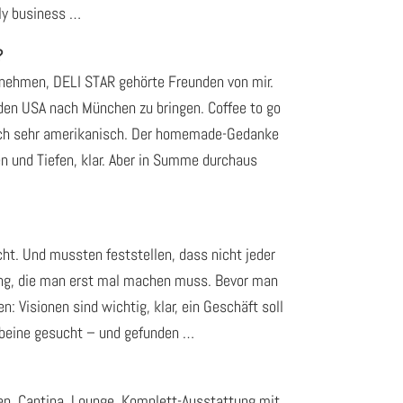
ily business …
?
rnehmen, DELI STAR gehörte Freunden von mir.
s den USA nach München zu bringen. Coffee to go
 Auch sehr amerikanisch. Der homemade-Gedanke
 und Tiefen, klar. Aber in Summe durchaus
cht. Und mussten feststellen, dass nicht jeder
hrung, die man erst mal machen muss. Bevor man
 Visionen sind wichtig, klar, ein Geschäft soll
ndbeine gesucht – und gefunden …
n. Cantina, Lounge, Komplett-Ausstattung mit