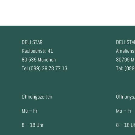
FOOTER
DELI STAR
DELI STA
Kaulbachstr. 41
Amalienst
80 539 München
80799 M
Tel (089) 28 78 77 13
Tel: (089
Öffnungszeiten
Öffnungs
Mo – Fr
Mo – Fr
8 – 18 Uhr
8 – 18 U