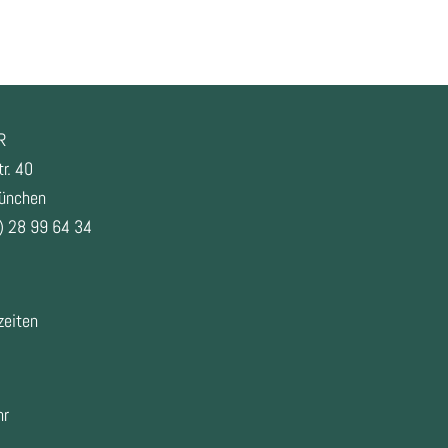
R
r. 40
ünchen
) 28 99 64 34
zeiten
hr