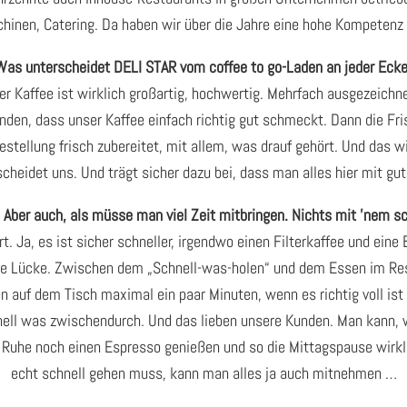
hinen, Catering. Da haben wir über die Jahre eine hohe Kompetenz 
Was unterscheidet DELI STAR vom coffee to go-Laden an jeder Ecke
ser Kaffee ist wirklich großartig, hochwertig. Mehrfach ausgezeichn
nden, dass unser Kaffee einfach richtig gut schmeckt. Dann die Fris
stellung frisch zubereitet, mit allem, was drauf gehört. Und das w
cheidet uns. Und trägt sicher dazu bei, dass man alles hier mit gu
. Aber auch, als müsse man viel Zeit mitbringen. Nichts mit ’nem s
. Ja, es ist sicher schneller, irgendwo einen Filterkaffee und ein
ine Lücke. Zwischen dem „Schnell-was-holen“ und dem Essen im Resta
 auf dem Tisch maximal ein paar Minuten, wenn es richtig voll ist 
nell was zwischendurch. Und das lieben unsere Kunden. Man kann, we
 Ruhe noch einen Espresso genießen und so die Mittagspause wirkl
echt schnell gehen muss, kann man alles ja auch mitnehmen …