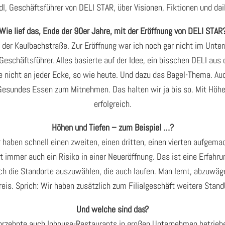
l, Geschäftsführer von DELI STAR, über Visionen, Fiktionen und da
Wie lief das, Ende der 90er Jahre, mit der Eröffnung von DELI STAR
 der Kaulbachstraße. Zur Eröffnung war ich noch gar nicht im Unte
 Geschäftsführer. Alles basierte auf der Idee, ein bisschen DELI au
nge nicht an jeder Ecke, so wie heute. Und dazu das Bagel-Thema.
Gesundes Essen zum Mitnehmen. Das halten wir ja bis so. Mit Höhen
erfolgreich.
Höhen und Tiefen – zum Beispiel …?
ir haben schnell einen zweiten, einen dritten, einen vierten aufgema
kt immer auch ein Risiko in einer Neueröffnung. Das ist eine Erfa
h die Standorte auszuwählen, die auch laufen. Man lernt, abzuwägen:
eis. Sprich: Wir haben zusätzlich zum Filialgeschäft weitere Sta
Und welche sind das?
hrzehnte auch Inhouse-Restaurants in großen Unternehmen betriebe