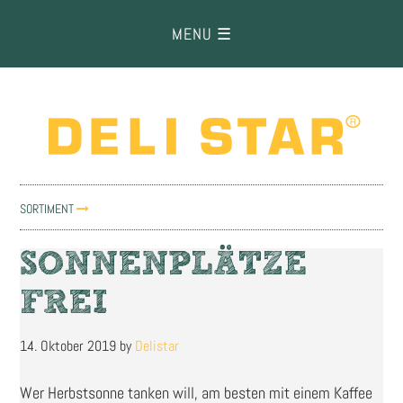
Zur
Zum
Zur
Hauptnavigation
Inhalt
Fußzeile
springen
springen
springen
SORTIMENT
SONNENPLÄTZE
FREI
14. Oktober 2019
by
Delistar
Wer Herbstsonne tanken will, am besten mit einem Kaffee