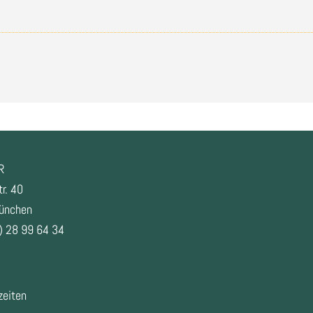
R
r. 40
ünchen
) 28 99 64 34
zeiten