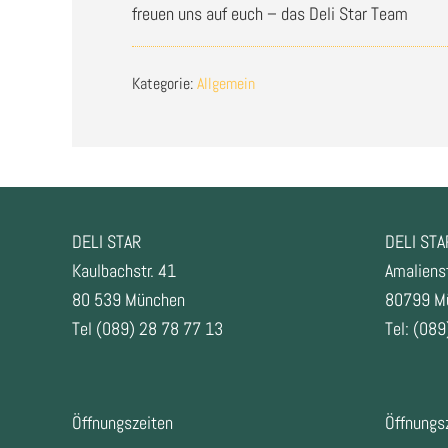
freuen uns auf euch – das Deli Star Team
Kategorie:
Allgemein
FOOTER
DELI STAR
DELI STA
Kaulbachstr. 41
Amalienst
80 539 München
80799 M
Tel (089) 28 78 77 13
Tel: (089
Öffnungszeiten
Öffnungs