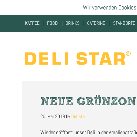
Wir verwenden Cookies 
Zur
Zum
Zur
KAFFEE
FOOD
DRINKS
CATERING
STANDORTE
Hauptnavigation
Inhalt
Fußzeile
springen
springen
springen
NEUE GRÜNZON
20. Mai 2019
by
Delistar
Wieder eröffnet: unser Deli in der Amalienstraß