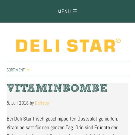
Zur
Zum
Zur
Hauptnavigation
Inhalt
Fußzeile
springen
springen
springen
SORTIMENT
VITAMINBOMBE
5. Juli 2018
by
Delistar
Bei Deli Star frisch geschnippelten Obstsalat genießen.
Vitamine satt für den ganzen Tag. Drin sind Früchte der