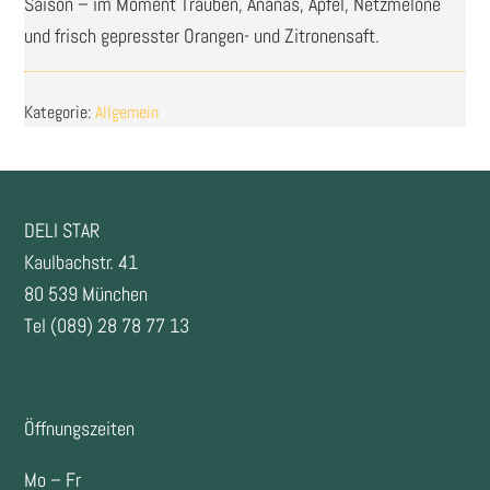
Saison – im Moment Trauben, Ananas, Apfel, Netzmelone
und frisch gepresster Orangen- und Zitronensaft.
Kategorie:
Allgemein
FOOTER
DELI STAR
Kaulbachstr. 41
80 539 München
Tel (089) 28 78 77 13
Öffnungszeiten
Mo – Fr