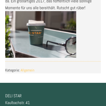
da. Ein großartiges 2017, das hoffentlich viele sonnige
Momente für uns alle bereithält. Rutscht gut rüber!
Kategorie:
Allgemein
FOOTER
DELI STAR
Kaulbachstr. 41