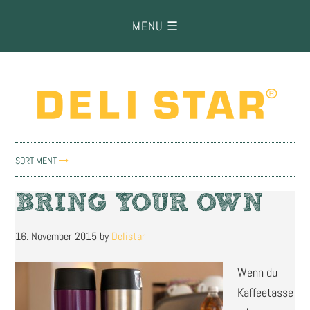
Zur
Zum
Zur
Hauptnavigation
Inhalt
Fußzeile
springen
springen
springen
SORTIMENT
BRING YOUR OWN
16. November 2015
by
Delistar
Wenn du
Kaffeetasse