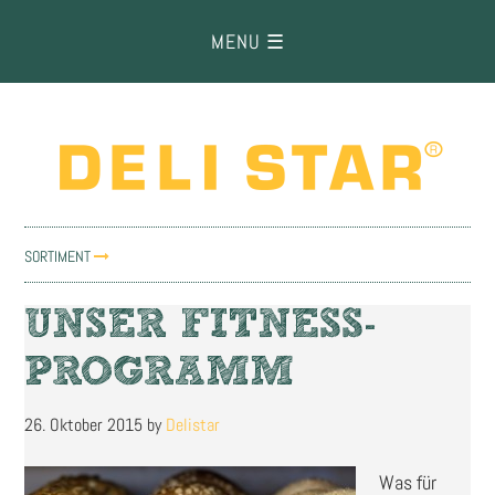
Zur
Zum
Zur
Hauptnavigation
Inhalt
Fußzeile
springen
springen
springen
SORTIMENT
UNSER FITNESS-
PROGRAMM
26. Oktober 2015
by
Delistar
Was für