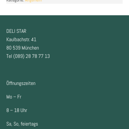
FOOTER
DELI STAR
Kaulbachstr. 41
80 539 München
Tel (089) 28 78 77 13
Öffnungszeiten
Mo – Fr
8 – 18 Uhr
Sa, So, feiertags